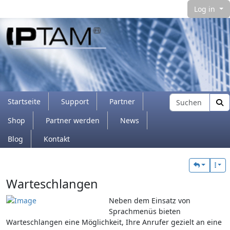
Log in
Navigation and related functionality and con
Find
Startseite
Support
Partner
Shop
Partner werden
News
Blog
Kontakt
Verbundener Inhalt
Warteschlangen
Neben dem Einsatz von
Sprachmenüs bieten
Warteschlangen eine Möglichkeit, Ihre Anrufer gezielt an eine