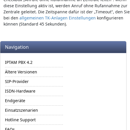
diese Einstellung aktiv ist, werden Anruf ohne Rufannahme zur
Zentrale geleitet. Die Zeitspanne dafür ist der „Timeout“, den Sie
bei den
allgemeinen TK-Anlagen Einstellungen
konfigurieren
können (Standard 45 Sekunden).
More content and functionality (left side)
Navigation
IPTAM PBX 4.2
Ältere Versionen
SIP-Provider
ISDN-Hardware
Endgeräte
Einsatzszenarien
Hotline Support
FAQs