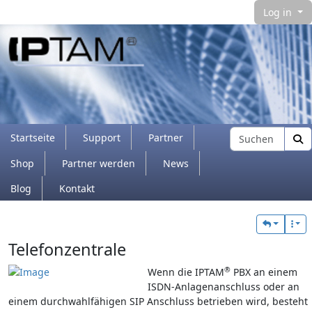
Log in
Navigation and related functionality and con
Find
Startseite
Support
Partner
Shop
Partner werden
News
Blog
Kontakt
Verbundener Inhalt
Telefonzentrale
®
Wenn die IPTAM
PBX an einem
ISDN-Anlagenanschluss oder an
einem durchwahlfä­higen SIP Anschluss betrieben wird, besteht