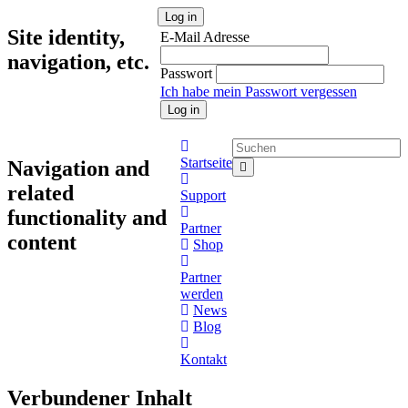
Log in
Site identity,
E-Mail Adresse
navigation, etc.
Passwort
Ich habe mein Passwort vergessen
Log in
F
Startseite
Navigation and
related
Support
functionality and
Partner
content
Shop
Partner
werden
News
Blog
Kontakt
Verbundener Inhalt