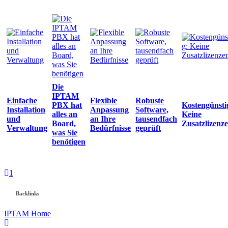
Die
IPTAM
Einfache
Flexible
Robuste
PBX hat
Kostengünsti
Installation
Anpassung
Software,
alles an
Keine
und
an Ihre
tausendfach
Board,
Zusatzlizenz
Verwaltung
Bedürfnisse
geprüft
was Sie
benötigen
1
Backlinks
IPTAM Home