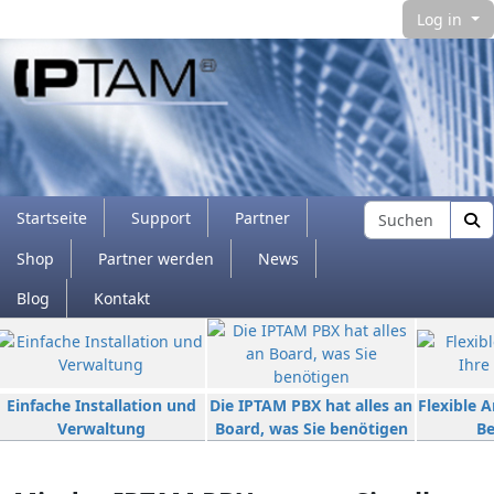
Log in
Navigation and related functionality and con
Find
Startseite
Support
Partner
Shop
Partner werden
News
Blog
Kontakt
Verbundener Inhalt
Einfache Installation und
Die IPTAM PBX hat alles an
Flexible 
Verwaltung
Board, was Sie benötigen
Be